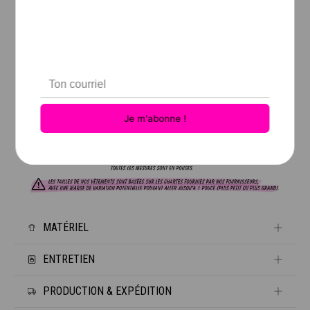
MATÉRIEL
ENTRETIEN
100 % Coton pré-rétrécit
7.5 oz.
PRODUCTION & EXPÉDITION
Coupe Unisexe
Laver à l’envers à délicat à l'eau tiède.