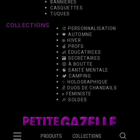
BANNIÈRES
CASQUETTES
TUQUES
COLLECTIONS
🎨 PERSONNALISATION
🍁 AUTOMNE
❄️ HIVER
🍎 PROFS
👶 ÉDUCATRICES
🗃️ SECRÉTAIRES
😡 À BOUTTE
🧠 SANTÉ MENTALE
🏕️ CAMPING
✨ HOLOGRAPHIQUE
✌️ DUOS DE CHANDAILS
✊ FÉMINISTE
🎉 SOLDES
PRODUITS
COLLECTIONS