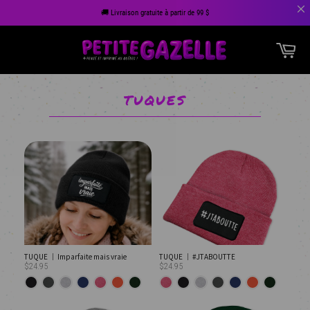
🚚 Livraison gratuite à partir de 99 $
Passer
Pan
au
Navigation
contenu
TUQUES
TUQUE │ Imparfaite mais vraie
TUQUE │ #JTABOUTTE
$24.95
$24.95