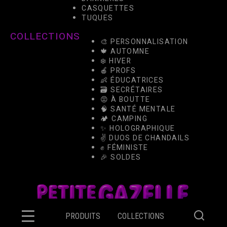
CASQUETTES
TUQUES
COLLECTIONS
🎨 PERSONNALISATION
🍁 AUTOMNE
❄️ HIVER
🍎 PROFS
👶 ÉDUCATRICES
🗃️ SECRÉTAIRES
😡 À BOUTTE
🧠 SANTÉ MENTALE
🏕️ CAMPING
✨ HOLOGRAPHIQUE
✌️ DUOS DE CHANDAILS
✊ FÉMINISTE
🎉 SOLDES
PRODUITS
COLLECTIONS