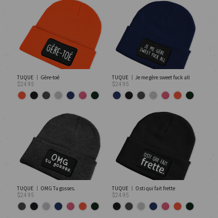
TUQUE │ Gère-toé
TUQUE │ Je me gère sweet fuck all
$24.95
$24.95
TUQUE │ OMG Tu gosses.
TUQUE │ Osti qui fait frette
$24.95
$24.95