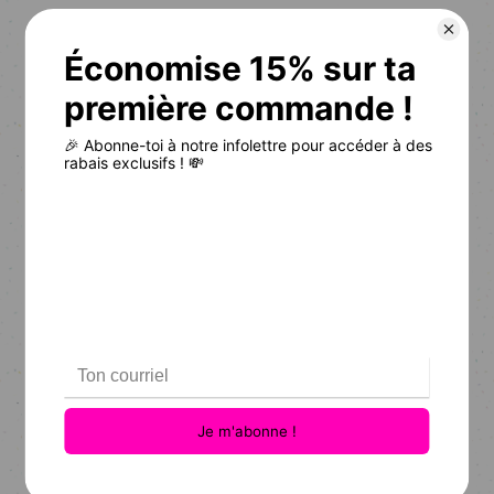
TUQUE │ Pu Capab.
TUQUE │ Y fait frette!
$24.95
$24.95
TUQUE │ C'pas chaud pour les gorlots.
TUQUE │ Recule t'es dans ma bulle
$24.95
$24.95