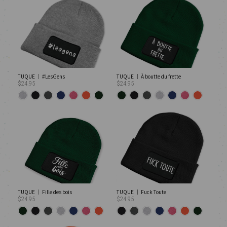
TUQUE │ #LesGens
TUQUE │ À boutte du frette
$24.95
$24.95
TUQUE │ Fille des bois
TUQUE │ Fuck Toute
$24.95
$24.95