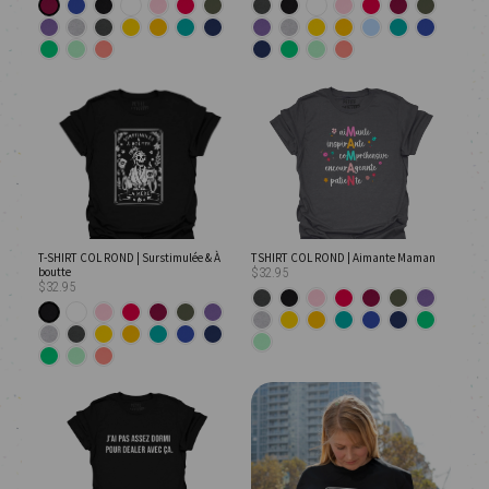
T-SHIRT COL ROND | Surstimulée & À
TSHIRT COL ROND | Aimante Maman
boutte
$32.95
$32.95