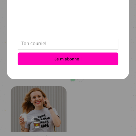
TSHIRT COL ROND | Même à boutte
TSHIRT COL ROND | Mère... veilleuse
$32.95
$32.95