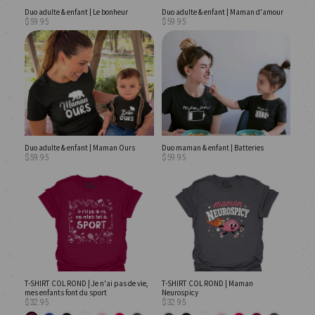
Duo adulte & enfant | Le bonheur
Duo adulte & enfant | Maman d'amour
$59.95
$59.95
Duo adulte & enfant | Maman Ours
Duo maman & enfant | Batteries
$59.95
$59.95
T-SHIRT COL ROND | Je n'ai pas de vie,
T-SHIRT COL ROND | Maman
mes enfants font du sport
Neurospicy
$32.95
$32.95