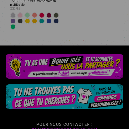
TSHIRT COL ROND | Moitié maman
moitié café
$32.95
POUR NOUS CONTACTER :