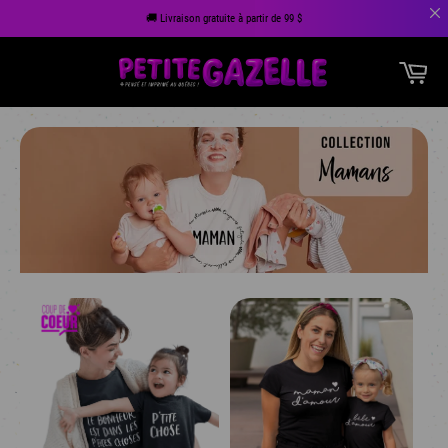
🚚 Livraison gratuite à partir de 99 $
Passer
Pan
au
Navigation
contenu