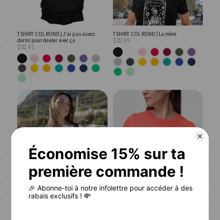
TSHIRT COL ROND | J'ai pas assez
TSHIRT COL ROND | La mère
dormi pour dealer avec ça
$32.95
$32.95
TSHIRT COL ROND | Maman en
TSHIRT COL ROND | Maman stressée
vacances
$32.95
$32.95