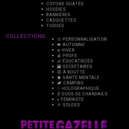
COTONS OUATÉS
HOODIES
BANNIÈRES
CASQUETTES
TUQUES
COLLECTIONS
🎨 PERSONNALISATION
🍁 AUTOMNE
❄️ HIVER
🍎 PROFS
👶 ÉDUCATRICES
🗃️ SECRÉTAIRES
😡 À BOUTTE
🧠 SANTÉ MENTALE
🏕️ CAMPING
✨ HOLOGRAPHIQUE
✌️ DUOS DE CHANDAILS
✊ FÉMINISTE
🎉 SOLDES