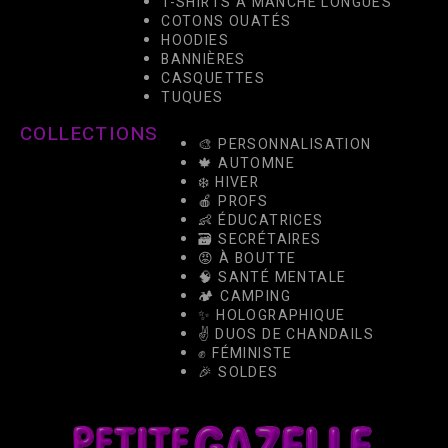
T-SHIRTS À MANCHE LONGUES
COTONS OUATÉS
HOODIES
BANNIÈRES
CASQUETTES
TUQUES
COLLECTIONS
🎨 PERSONNALISATION
🍁 AUTOMNE
❄️ HIVER
🍎 PROFS
👶 ÉDUCATRICES
🗃️ SECRÉTAIRES
😡 À BOUTTE
🧠 SANTÉ MENTALE
🏕️ CAMPING
✨ HOLOGRAPHIQUE
✌️ DUOS DE CHANDAILS
✊ FÉMINISTE
🎉 SOLDES