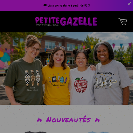
🚚 Livraison gratuite à partir de 99 $
Passer
Pan
au
Navigation
contenu
🔥 Nouveautés 🔥