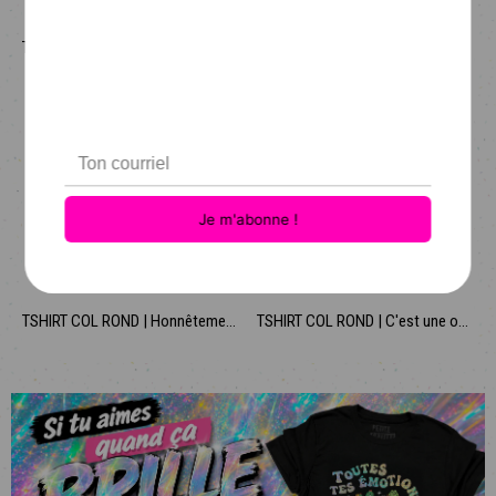
T-SHIRT COL ROND | J'essaie d'être fine mais ma face collabore pas toujours.
TSHIRT COL ROND | J'ai un TDAH et je... hey check! Un écureuil!
TSHIRT COL ROND | Honnêtement j'm'en calisse
TSHIRT COL ROND | C'est une ostie de belle journée pour pas me parler