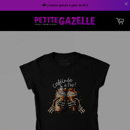
🚚 Livraison gratuite à partir de 99 $
Passer
Pan
au
Navigation
contenu