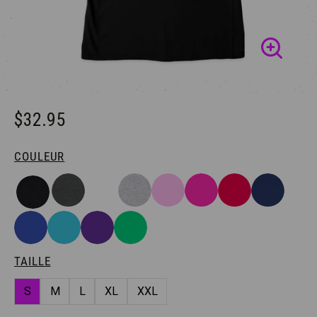
$32.95
COULEUR
TAILLE
S
M
L
XL
XXL