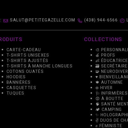
:
SALUT@PETITEGAZELLE.COM
(438) 944-6566
RODUITS
COLLECTIONS
CARTE-CADEAU
🎨 PERSONNAL
T-SHIRTS UNISEXES
🍎 PROFS
T-SHIRTS AJUSTÉS
👶 ÉDUCATRIC
T-SHIRTS À MANCHE LONGUES
🗃️ SECRÉTAIR
COTONS OUATÉS
🧩 NEURODIVE
HOODIES
♥️ BIENVEILLAN
BANNIÈRES
🍁 AUTOMNE
CASQUETTES
❄️ HIVER
TUQUES
🩺 INFIRMIÈRES
😡 À BOUTTE
🧠 SANTÉ MEN
🏕️ CAMPING
✨ HOLOGRAPH
✌️ DUOS DE C
✊ FÉMINISTE