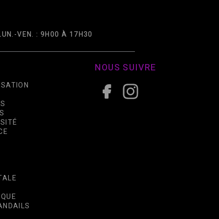
LUN.-VEN. : 9H00 À 17H30
NOUS SUIVRE
ISATION
ES
ES
RSITÉ
CE
TALE
IQUE
HANDAILS