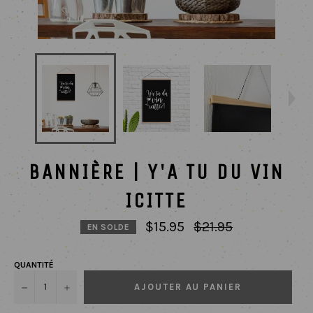
BANNIÈRE | Y'A TU DU VIN
ICITTE
Prix
$15.95
$21.95
EN SOLDE
régulier
QUANTITÉ
−
+
AJOUTER AU PANIER