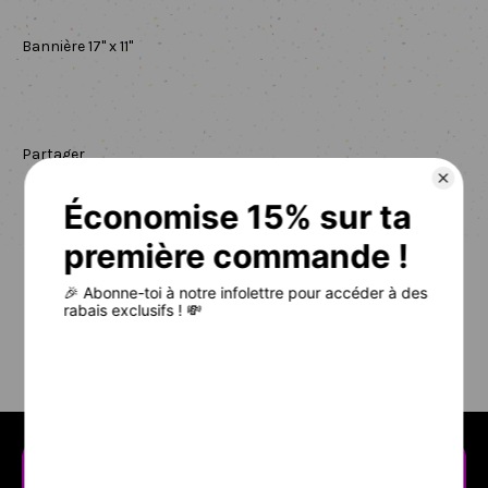
Bannière 17" x 11"
Partager
Partager
Tweeter
Épingler
sur
sur
sur
Facebook
Twitter
Pinterest
RETOUR À BANNIÈRES