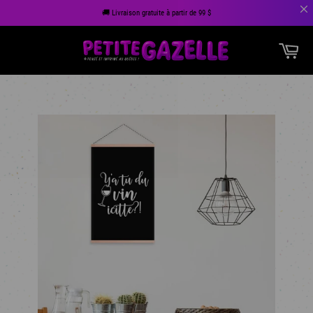
🚚 Livraison gratuite à partir de 99 $
Passer
Pan
au
Navigation
contenu